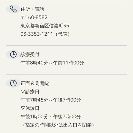
住所・電話
〒160-8582
東京都新宿区信濃町35
03-3353-1211（代表）
診療受付
午前8時40分～午前11時00分
正面玄関
開錠
▽診療日
午前7時45分～午後7時00分
▽休診日
午後1時00分～午後7時00分
（指定の時間以外は出入口を閉鎖）