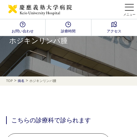
メニュー
お問い合わせ
診療時間
アクセス
Disease Name Search
ホジキンリンパ腫
>
>
TOP
病名
ホジキンリンパ腫
こちらの診療科で診られます