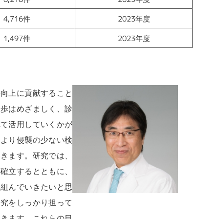
4,716件
2023年度
1,497件
2023年度
の向上に貢献すること
進歩はめざましく、診
れて活用していくかが
くより侵襲の少ない検
いきます。研究では、
を確立するとともに、
り組んでいきたいと思
研究をしっかり担って
いきます。これらの目