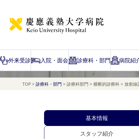
放射線診断科
外来受診
入院・面会
診療科・部門
病院紹
TOP
>
診療科・部門
>
診療科部門
>
横断的診療科
>
放射線
基本情報
スタッフ紹介