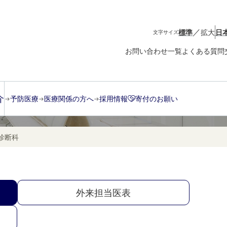
／
標準
拡大
日
文字サイズ
お問い合わせ一覧
よくある質問
介
予防医療
医療関係の方へ
採用情報
寄付のお願い
診断科
外来担当医表