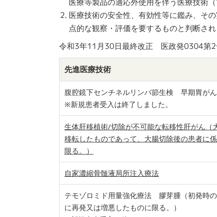
医療等製品の適応外使用を伴う医療技術（
医療技術の安全性、有効性等に鑑み、その
点的な観察・評価を要するものと判断され
令和3年11月30日最終改正 医政発0304第2
先進医療技術
腹腔鏡下センチネルリンパ節生検 早期胃がん
※新規患者受入は終了しました。
生体肝移植術/切除が不可能な転移性肝がん（
移転したものであって、大腸切除後の患者に係
限る。）
自家濃縮骨髄液局所注入療法
テモゾロミド用量強化療法 膠芽腫（初発時の
に再発又は増悪したものに限る。）