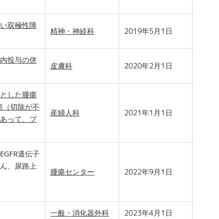
い双極性障
精神・神経科
2019年5月1日
内投与の併
皮膚科
2020年2月1日
とした腫瘍
癌（切除が不
産婦人科
2021年1月1日
あって、プ
GFR遺伝子
ん、尿路上
腫瘍センター
2022年9月1日
一般・消化器外科
2023年4月1日