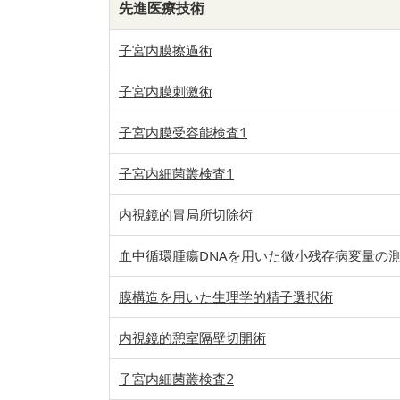
先進医療技術
子宮内膜擦過術
子宮内膜刺激術
子宮内膜受容能検査1
子宮内細菌叢検査1
内視鏡的胃局所切除術
血中循環腫瘍DNAを用いた微小残存病変量の
膜構造を用いた生理学的精子選択術
内視鏡的憩室隔壁切開術
子宮内細菌叢検査2