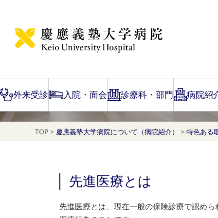
先進医療
外来受診
入院・面会
診療科・部門
病院紹
TOP
>
慶應義塾大学病院について（病院紹介）
>
特色ある
先進医療とは
先進医療とは、現在一般の保険診療で認めら