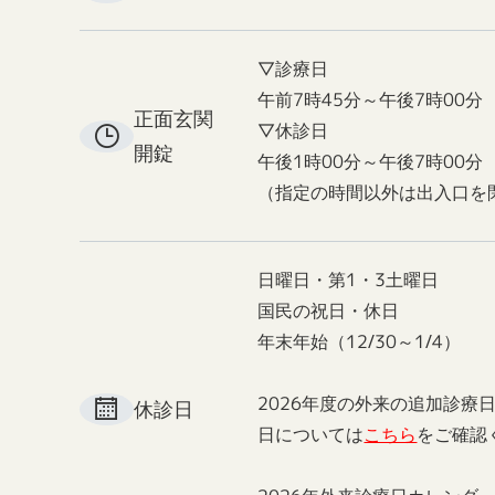
▽診療日
午前7時45分～午後7時00分
正面玄関
▽休診日
開錠
午後1時00分～午後7時00分
（指定の時間以外は出入口を
日曜日・第1・3土曜日
国民の祝日・休日
年末年始（12/30～1/4）
2026年度の外来の追加診療
休診日
日については
こちら
をご確認