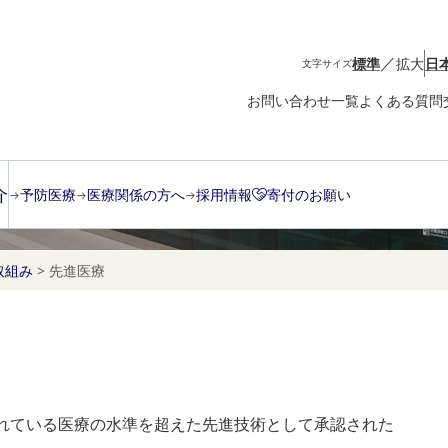
／
標準
拡大
日
文字サイズ
お問い合わせ一覧
よくある質問
介
予防医療
医療関係の方へ
採用情報
寄付のお願い
取組み
>
先進医療
れている医療の水準を超えた先進技術として承認された