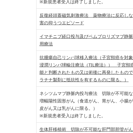
※新規患者受入は終了しました。
反復経頭蓋磁気刺激療法 薬物療法に反応しな
害の抑うつエピソード
イマチニブ経口投与及びペムブロリズマブ静脈
用療法
抗腫瘍自己リンパ球移入療法（子宮頸癌を対象
浸潤リンパ球輸注療法（TIL療法）） 子宮頸
能と判断されたもの又は術後に再発したもので
ラチナ製剤に抵抗性を有するものに限る。）
ネシツムマブ静脈内投与療法 切除が不可能なE
増幅陽性固形がん（食道がん、胃がん、小腸が
皮がん又は乳がんに限る。）
※新規患者受入は終了しました。
生体肝移植術 切除が不可能な肝門部胆管がん