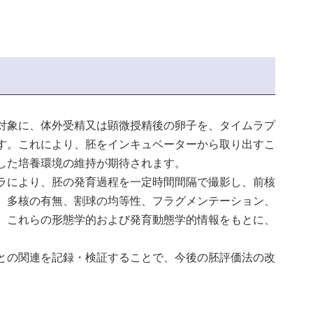
対象に、体外受精又は顕微授精後の卵子を、タイムラプ
す。これにより、胚をインキュベーターから取り出すこ
した培養環境の維持が期待されます。
ラにより、胚の発育過程を一定時間間隔で撮影し、前核
、多核の有無、割球の均等性、フラグメンテーション、
。これらの形態学的および発育動態学的情報をもとに、
との関連を記録・検証することで、今後の胚評価法の改