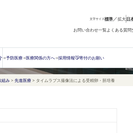
／
標準
拡大
日
文字サイズ
お問い合わせ一覧
よくある質問
よる受精卵・胚培養
介
予防医療
医療関係の方へ
採用情報
寄付のお願い
取組み
>
先進医療
>
タイムラプス撮像法による受精卵・胚培養