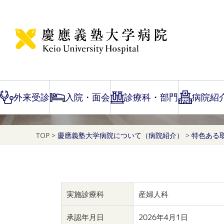
タイムラプス撮像法に
外来受診
入院・面会
診療科・部門
病院紹
TOP
>
慶應義塾大学病院について（病院紹介）
>
特色ある
実施診療科
産婦人科
承認年月日
2026年4月1日