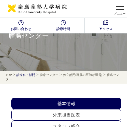
メニュー
お問い合わせ
診療時間
アクセス
腫瘍センター
>
>
>
>
TOP
診療科・部門
診療センター
独立部門(専属の医師が運営)
腫瘍セン
ター
基本情報
外来担当医表
スタッフ紹介