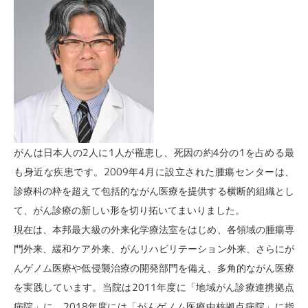
がんは日本人の2人に1人が罹患し、死因の約4分の1を占める最
も身近な疾患です。2009年4月に設立された腫瘍センターは、
診療科の枠を超えて包括的ながん医療を提供する横断的組織とし
て、がん診療の新しい形を切り拓いてまいりました。
現在は、本邦最大級の外来化学療法室をはじめ、各領域の腫瘍専
門外来、緩和ケア外来、がんリハビリテーション外来、さらにが
んゲノム医療や低侵襲治療の開発部門を備え、多角的ながん医療
を実践しています。当院は2011年度に「地域がん診療連携拠点
病院」に、2018年度には「がんゲノム医療中核拠点病院」に指