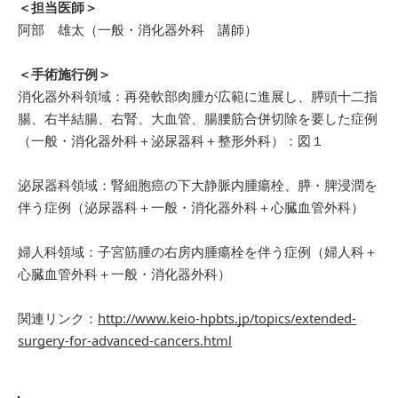
＜担当医師＞
阿部 雄太（一般・消化器外科 講師）
＜手術施行例＞
消化器外科領域：再発軟部肉腫が広範に進展し、膵頭十二指
腸、右半結腸、右腎、大血管、腸腰筋合併切除を要した症例
（一般・消化器外科＋泌尿器科＋整形外科）：図１
泌尿器科領域：腎細胞癌の下大静脈内腫瘍栓、膵・脾浸潤を
伴う症例（泌尿器科＋一般・消化器外科＋心臓血管外科）
婦人科領域：子宮筋腫の右房内腫瘍栓を伴う症例（婦人科＋
心臓血管外科＋一般・消化器外科）
関連リンク：
http://www.keio-hpbts.jp/topics/extended-
surgery-for-advanced-cancers.html