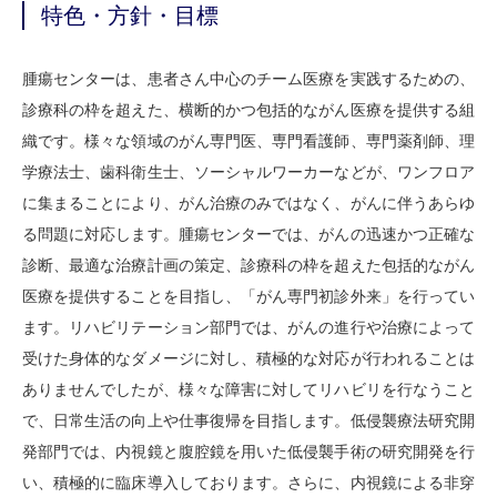
特色・方針・目標
腫瘍センターは、患者さん中心のチーム医療を実践するための、
診療科の枠を超えた、横断的かつ包括的ながん医療を提供する組
織です。様々な領域のがん専門医、専門看護師、専門薬剤師、理
学療法士、歯科衛生士、ソーシャルワーカーなどが、ワンフロア
に集まることにより、がん治療のみではなく、がんに伴うあらゆ
る問題に対応します。腫瘍センターでは、がんの迅速かつ正確な
診断、最適な治療計画の策定、診療科の枠を超えた包括的ながん
医療を提供することを目指し、「がん専門初診外来」を行ってい
ます。リハビリテーション部門では、がんの進行や治療によって
受けた身体的なダメージに対し、積極的な対応が行われることは
ありませんでしたが、様々な障害に対してリハビリを行なうこと
で、日常生活の向上や仕事復帰を目指します。低侵襲療法研究開
発部門では、内視鏡と腹腔鏡を用いた低侵襲手術の研究開発を行
い、積極的に臨床導入しております。さらに、内視鏡による非穿