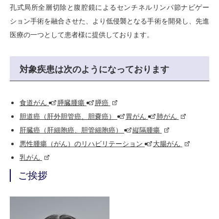
孔式局所全層切除と腹腔鏡によるセンチネルリンパ節ナビゲー
ション手術を融合させた、より低侵襲となる手術を開発し、先進
医療の一つとして患者様に提供しております。
対象疾患は次のようになっております
食道がん
膵臓腫瘍
膵癌
胆道癌（肝外胆管癌、胆嚢癌）
胃がん
肺がん
肝臓癌（肝細胞癌、胆管細胞癌）
縦隔腫瘍
悪性腫瘍（がん）のリハビリテーション
大腸がん
乳がん
ご挨拶