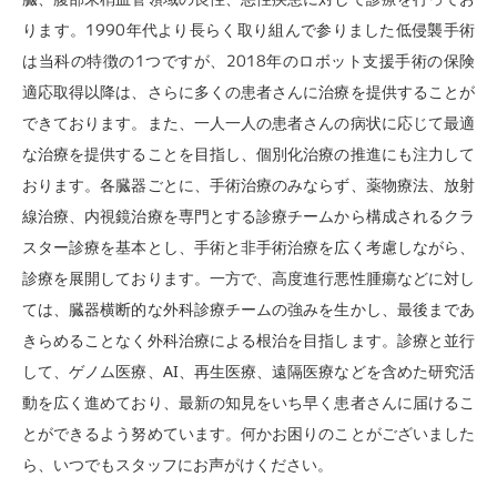
ります。1990年代より長らく取り組んで参りました低侵襲手術
は当科の特徴の1つですが、2018年のロボット支援手術の保険
適応取得以降は、さらに多くの患者さんに治療を提供することが
できております。また、一人一人の患者さんの病状に応じて最適
な治療を提供することを目指し、個別化治療の推進にも注力して
おります。各臓器ごとに、手術治療のみならず、薬物療法、放射
線治療、内視鏡治療を専門とする診療チームから構成されるクラ
スター診療を基本とし、手術と非手術治療を広く考慮しながら、
診療を展開しております。一方で、高度進行悪性腫瘍などに対し
ては、臓器横断的な外科診療チームの強みを生かし、最後まであ
きらめることなく外科治療による根治を目指します。診療と並行
して、ゲノム医療、AI、再生医療、遠隔医療などを含めた研究活
動を広く進めており、最新の知見をいち早く患者さんに届けるこ
とができるよう努めています。何かお困りのことがございました
ら、いつでもスタッフにお声がけください。