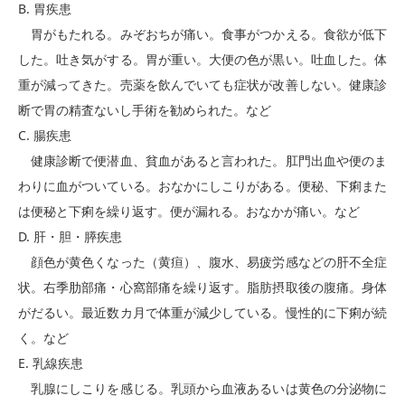
B. 胃疾患
胃がもたれる。みぞおちが痛い。食事がつかえる。食欲が低下
した。吐き気がする。胃が重い。大便の色が黒い。吐血した。体
重が減ってきた。売薬を飲んでいても症状が改善しない。健康診
断で胃の精査ないし手術を勧められた。など
C. 腸疾患
健康診断で便潜血、貧血があると言われた。肛門出血や便のま
わりに血がついている。おなかにしこりがある。便秘、下痢また
は便秘と下痢を繰り返す。便が漏れる。おなかが痛い。など
D. 肝・胆・膵疾患
顔色が黄色くなった（黄疸）、腹水、易疲労感などの肝不全症
状。右季肋部痛・心窩部痛を繰り返す。脂肪摂取後の腹痛。身体
がだるい。最近数カ月で体重が減少している。慢性的に下痢が続
く。など
E. 乳線疾患
乳腺にしこりを感じる。乳頭から血液あるいは黄色の分泌物に