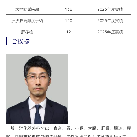
末梢動脈疾患
138
2025年度実績
肝胆膵高難度手術
150
2025年度実績
肝移植
12
2025年度実績
ご挨拶
一般・消化器外科では、食道、胃、小腸、大腸、肝臓、胆道、膵
臓、腹部末梢血管領域の良性、悪性疾患に対して診療を行ってお