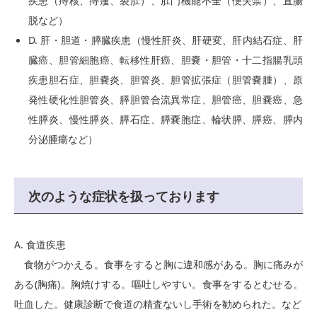
疾患（痔核、痔瘻、裂肛）、肛門機能不全（便失禁）、直腸
脱など）
D. 肝・胆道・膵臓疾患（慢性肝炎、肝硬変、肝内結石症、肝
臓癌、胆管細胞癌、転移性肝癌、胆嚢・胆管・十二指腸乳頭
疾患胆石症、胆嚢炎、胆管炎、胆管拡張症（胆管嚢腫）、原
発性硬化性胆管炎、膵胆管合流異常症、胆管癌、胆嚢癌、急
性膵炎、慢性膵炎、膵石症、膵嚢胞症、輪状膵、膵癌、膵内
分泌腫瘍など）
次のような症状を扱っております
A. 食道疾患
食物がつかえる。食事をすると胸に違和感がある。胸に痛みが
ある(胸痛)。胸焼けする。嘔吐しやすい。食事をするとむせる。
吐血した。健康診断で食道の精査ないし手術を勧められた。など