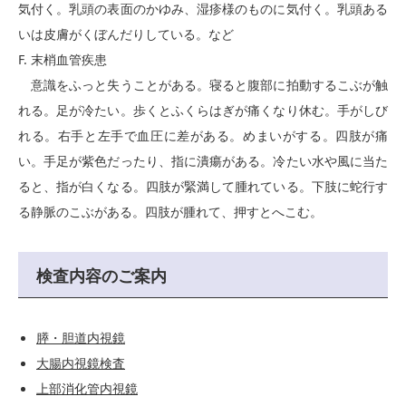
気付く。乳頭の表面のかゆみ、湿疹様のものに気付く。乳頭ある
いは皮膚がくぼんだりしている。など
F. 末梢血管疾患
意識をふっと失うことがある。寝ると腹部に拍動するこぶが触
れる。足が冷たい。歩くとふくらはぎが痛くなり休む。手がしび
れる。右手と左手で血圧に差がある。めまいがする。四肢が痛
い。手足が紫色だったり、指に潰瘍がある。冷たい水や風に当た
ると、指が白くなる。四肢が緊満して腫れている。下肢に蛇行す
る静脈のこぶがある。四肢が腫れて、押すとへこむ。
検査内容のご案内
膵・胆道内視鏡
大腸内視鏡検査
上部消化管内視鏡