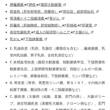
膵臓腫瘍
膵癌
腹部大動脈瘤
胆道癌（肝外胆管癌、胆嚢癌）
胆石症、総胆管結石
胃潰瘍と十二指腸潰瘍
胃がん
肝臓癌（肝細胞癌、胆管細胞癌）
肝移植
肝硬変
炎症性腸疾患
成人の鼠径部ヘルニア
大腸がん
乳がん
下肢静脈瘤
E. 乳線疾患（乳癌、乳腺症（嚢胞症を含む）、繊維腺腫、乳
管内乳頭腫、男子乳癌、女性乳房症など）
F. 末梢血管疾患（腹部大動脈瘤、頸動脈狭窄症、下肢閉塞性
動脈硬化症、上肢閉塞性動脈硬化症、四肢ビュルガー氏病、
レイノー病、静脈血栓症、下肢静脈瘤、リンパ浮腫など）
B. 胃疾患（胃癌、胃悪性リンパ腫、胃ＧＩＳＴ、その他の胃
粘膜下腫瘍、難治性の胃・十二指腸潰瘍など）
C. 腸疾患（大腸癌（結腸、直腸、肛門の癌）、大腸ポリー
プ、炎症性腸疾患（潰瘍性大腸炎、クローン病など）、肛門