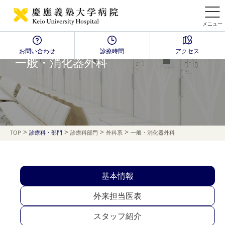
メニュー
お問い合わせ
診療時間
アクセス
一般・消化器外科
>
>
>
>
TOP
診療科・部門
診療科部門
外科系
一般・消化器外科
基本情報
外来担当医表
スタッフ紹介