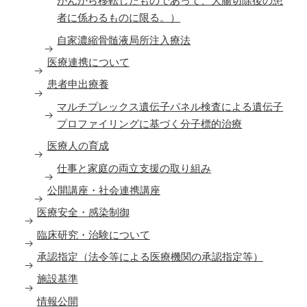
がんから移転したものであって、大腸切除後の患
者に係わるものに限る。）
自家濃縮骨髄液局所注入療法
医療連携について
患者申出療養
マルチプレックス遺伝子パネル検査による遺伝子
プロファイリングに基づく分子標的治療
医療人の育成
仕事と家庭の両立支援の取り組み
公開講座・社会連携講座
医療安全・感染制御
臨床研究・治験について
承認指定（法令等による医療機関の承認指定等）
施設基準
情報公開