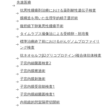
先進医療
抗悪性腫瘍剤治療における薬剤耐性遺伝子検査
膜構造を用いた生理学的精子選択術
腹腔鏡下卵巣悪性腫瘍手術
タイムラプス撮像法による受精卵・胚培養
標準治療終了前におけるがんゲノムプロファイリ
ング検査
抗ネオセルフβ2グリコプロテインⅠ複合体抗体検査
子宮内細菌叢検査2
子宮内膜擦過術
子宮内膜刺激術
子宮内膜受容能検査1
子宮内膜細菌叢検査1
内視鏡的憩室隔壁切開術