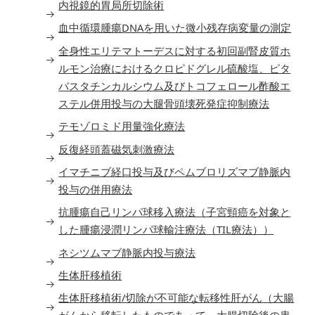
内視鏡的胃局所切除術
血中循環腫瘍DNAを用いた微小残存病変量の測定
全身性エリテマトーデスに対する初回副腎皮質ホ
ルモン治療におけるクロピドグレル硫酸塩、ピタ
バスタチンカルシウム及びトコフェロール酢酸エ
ステル併用投与の大腿骨頭壊死発症抑制療法
テモゾロミド用量強化療法
反復経頭蓋磁気刺激療法
イマチニブ経口投与及びペムブロリズマブ静脈内
投与の併用療法
抗腫瘍自己リンパ球移入療法（子宮頸癌を対象と
した腫瘍浸潤リンパ球輸注療法（TIL療法））
ネシツムマブ静脈内投与療法
生体肝移植術
生体肝移植術/切除が不可能な転移性肝がん（大腸