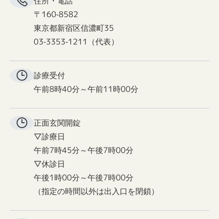
住所・電話
〒160-8582
東京都新宿区信濃町35
03-3353-1211（代表）
診療受付
午前8時40分～午前11時00分
正面玄関
開錠
▽診療日
午前7時45分～午後7時00分
▽休診日
午後1時00分～午後7時00分
（指定の時間以外は出入口を閉鎖）