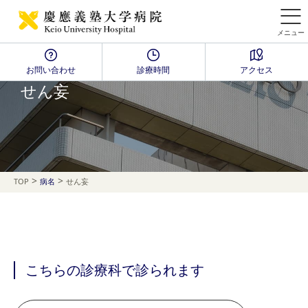
メニュー
お問い合わせ
診療時間
アクセス
Disease Name Search
せん妄
>
>
TOP
病名
せん妄
こちらの診療科で診られます