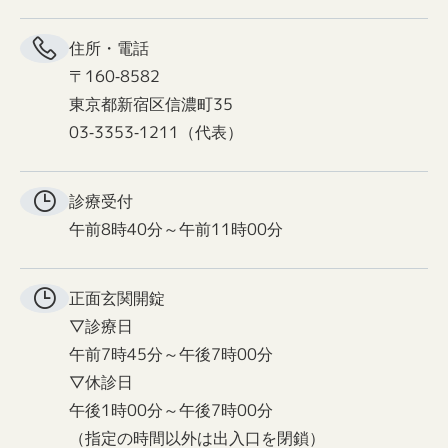
住所・電話
〒160-8582
東京都新宿区信濃町35
03-3353-1211（代表）
診療受付
午前8時40分～午前11時00分
正面玄関
開錠
▽診療日
午前7時45分～午後7時00分
▽休診日
午後1時00分～午後7時00分
（指定の時間以外は出入口を閉鎖）