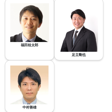
福田桂太郎
足立剛也
中村善雄