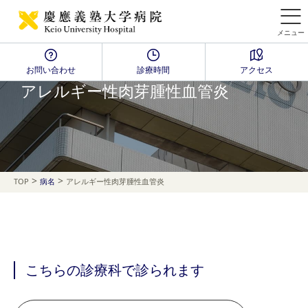
メニュー
お問い合わせ
診療時間
アクセス
Disease Name Search
アレルギー性肉芽腫性血管炎
>
>
TOP
病名
アレルギー性肉芽腫性血管炎
こちらの診療科で診られます