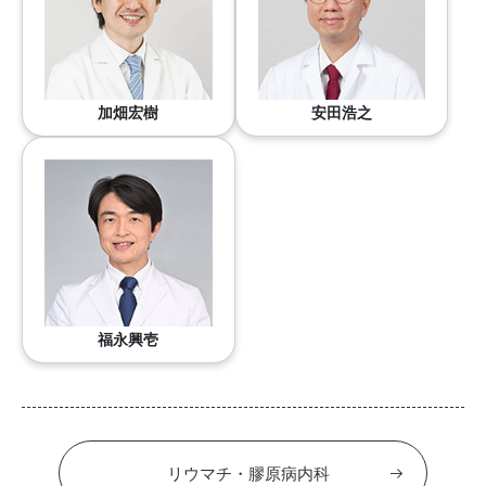
加畑宏樹
安田浩之
福永興壱
リウマチ・膠原病内科