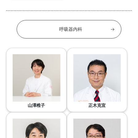
呼吸器内科
山澤稚子
正木克宜