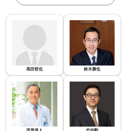
髙田哲也
鈴木勝也
平形道人
竹内勤