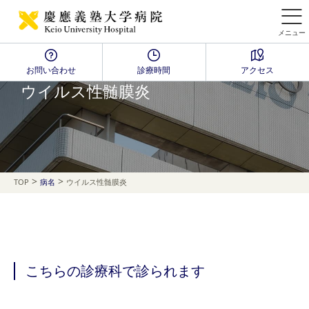
メニュー
お問い合わせ
診療時間
アクセス
Disease Name Search
ウイルス性髄膜炎
>
>
TOP
病名
ウイルス性髄膜炎
こちらの診療科で診られます