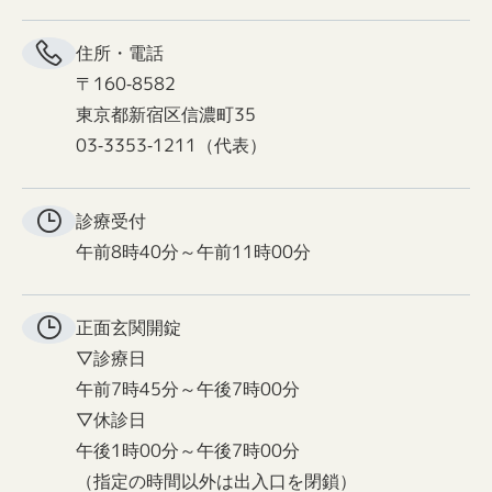
住所・電話
〒160-8582
東京都新宿区信濃町35
03-3353-1211（代表）
診療受付
午前8時40分～午前11時00分
正面玄関
開錠
▽診療日
午前7時45分～午後7時00分
▽休診日
午後1時00分～午後7時00分
（指定の時間以外は出入口を閉鎖）