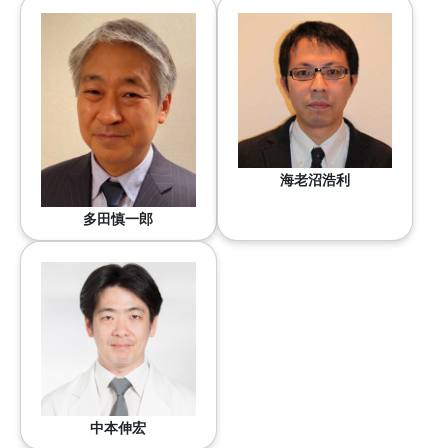
海老沼浩利
多田慎一郎
中本伸宏