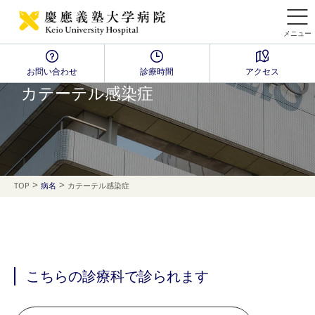
メニュー
お問い合わせ
診療時間
アクセス
Disease Name Search
カテーテル感染症
>
>
TOP
病名
カテーテル感染症
こちらの診療科で診られます