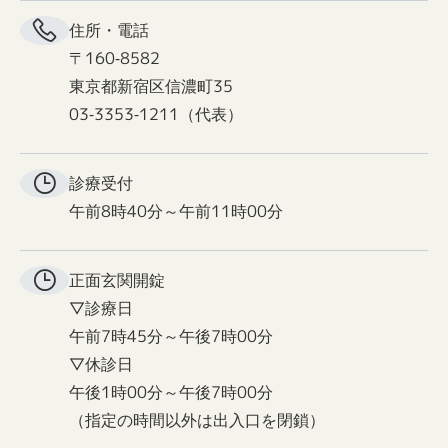
住所・電話
〒160-8582
東京都新宿区信濃町35
03-3353-1211（代表）
診療受付
午前8時40分～午前11時00分
正面玄関
開錠
▽診療日
午前7時45分～午後7時00分
▽休診日
午後1時00分～午後7時00分
（指定の時間以外は出入口を閉鎖）