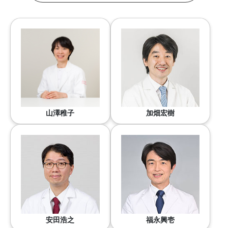
山澤稚子
加畑宏樹
安田浩之
福永興壱