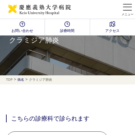
メニュー
お問い合わせ
診療時間
アクセス
Disease Name Search
クラミジア肺炎
>
>
TOP
病名
クラミジア肺炎
こちらの診療科で診られます