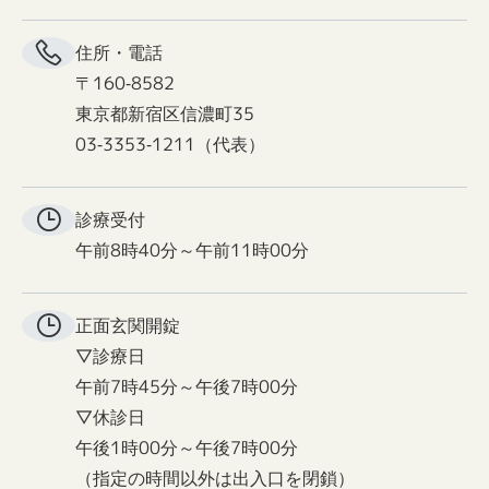
住所・電話
〒160-8582
東京都新宿区信濃町35
03-3353-1211（代表）
診療受付
午前8時40分～午前11時00分
正面玄関
開錠
▽診療日
午前7時45分～午後7時00分
▽休診日
午後1時00分～午後7時00分
（指定の時間以外は出入口を閉鎖）