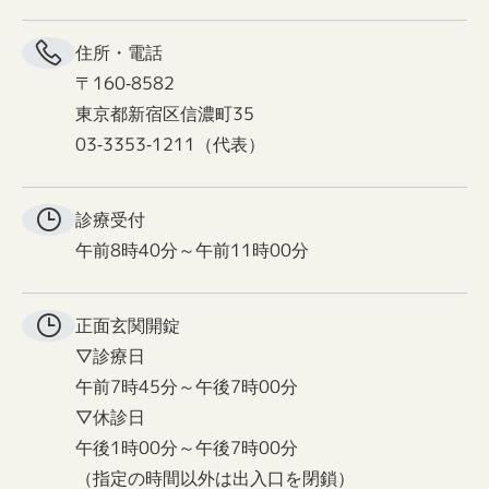
住所・電話
〒160-8582
東京都新宿区信濃町35
03-3353-1211（代表）
診療受付
午前8時40分～午前11時00分
正面玄関
開錠
▽診療日
午前7時45分～午後7時00分
▽休診日
午後1時00分～午後7時00分
（指定の時間以外は出入口を閉鎖）