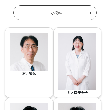
小児科
石井智弘
井ノ口美香子