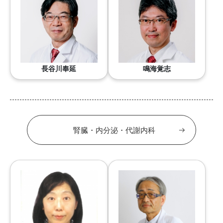
長谷川奉延
鳴海覚志
腎臓・内分泌・代謝内科