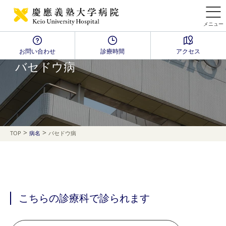
メニュー
お問い合わせ
診療時間
アクセス
Disease Name Search
バセドウ病
>
>
TOP
病名
バセドウ病
こちらの診療科で診られます