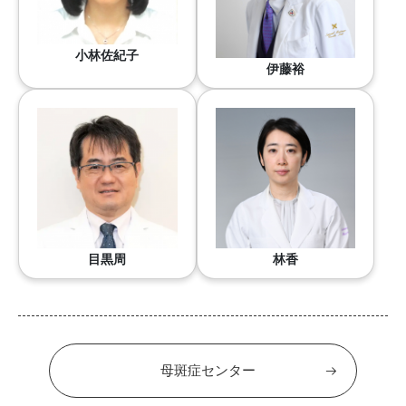
小林佐紀子
伊藤裕
目黒周
林香
母斑症センター