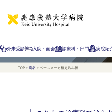
Disease Name Search
ペースメーカ植え込み
外来受診
入院・面会
診療科・部門
病院紹
TOP
>
病名
>
ペースメーカ植え込み後