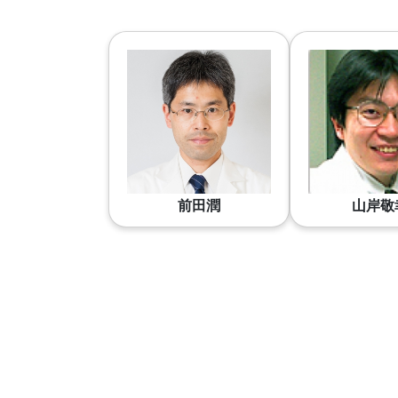
前田潤
山岸敬