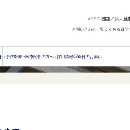
／
標準
拡大
日
文字サイズ
お問い合わせ一覧
よくある質問
後
介
予防医療
医療関係の方へ
採用情報
寄付のお願い