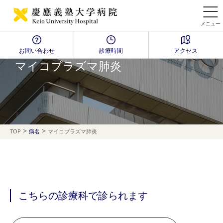
メニュー
お問い合わせ
診療時間
アクセス
Disease Name Search
マイコプラズマ肺炎
>
>
TOP
病名
マイコプラズマ肺炎
こちらの診療科で診られます