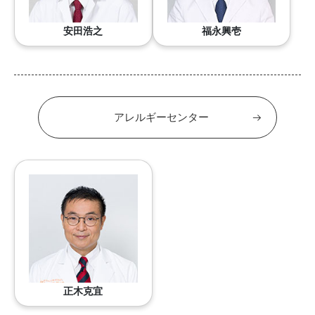
安田浩之
福永興壱
アレルギーセンター
正木克宜