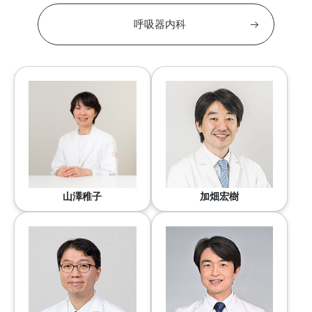
呼吸器内科
山澤稚子
加畑宏樹