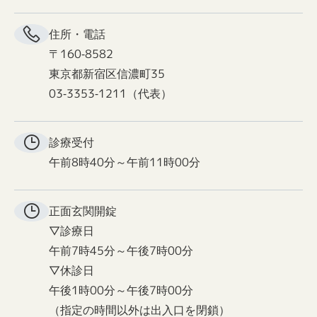
住所・電話
〒160-8582
東京都新宿区信濃町35
03-3353-1211（代表）
診療受付
午前8時40分～午前11時00分
正面玄関
開錠
▽診療日
午前7時45分～午後7時00分
▽休診日
午後1時00分～午後7時00分
（指定の時間以外は出入口を閉鎖）