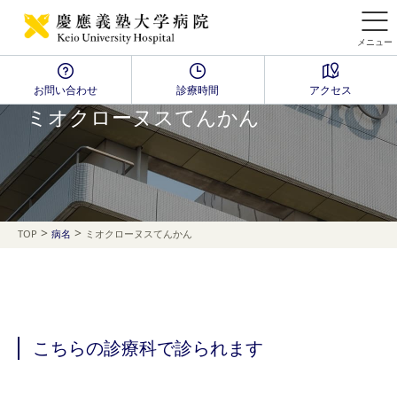
メニュー
お問い合わせ
診療時間
アクセス
Disease Name Search
ミオクローヌスてんかん
>
>
TOP
病名
ミオクローヌスてんかん
こちらの診療科で診られます