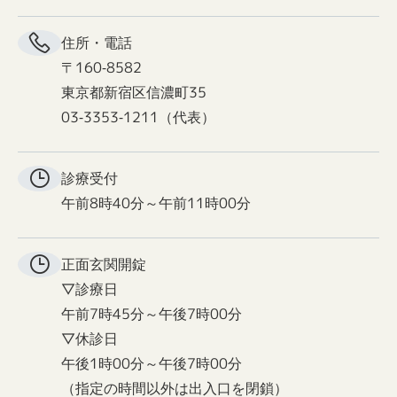
住所・電話
〒160-8582
東京都新宿区信濃町35
03-3353-1211（代表）
診療受付
午前8時40分～午前11時00分
正面玄関
開錠
▽診療日
午前7時45分～午後7時00分
▽休診日
午後1時00分～午後7時00分
（指定の時間以外は出入口を閉鎖）