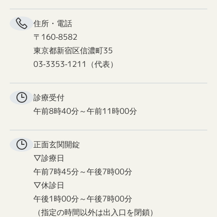
住所・電話
〒160-8582
東京都新宿区信濃町35
03-3353-1211（代表）
診療受付
午前8時40分～午前11時00分
正面玄関
開錠
▽診療日
午前7時45分～午後7時00分
▽休診日
午後1時00分～午後7時00分
（指定の時間以外は出入口を閉鎖）