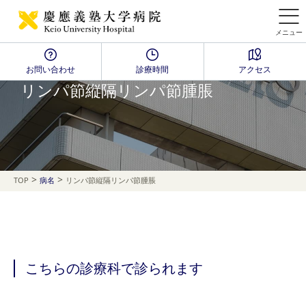
メニュー
お問い合わせ
診療時間
アクセス
Disease Name Search
リンパ節縦隔リンパ節腫脹
>
>
TOP
病名
リンパ節縦隔リンパ節腫脹
こちらの診療科で診られます