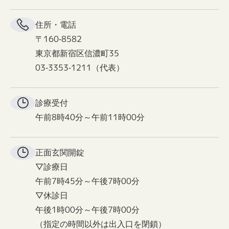
住所・電話
〒160-8582
東京都新宿区信濃町35
03-3353-1211（代表）
診療受付
午前8時40分～午前11時00分
正面玄関
開錠
▽診療日
午前7時45分～午後7時00分
▽休診日
午後1時00分～午後7時00分
（指定の時間以外は出入口を閉鎖）