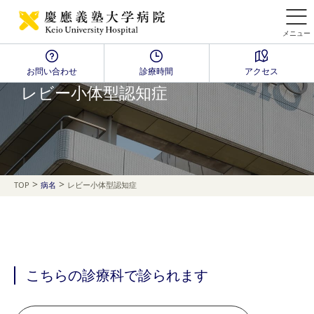
メニュー
お問い合わせ
診療時間
アクセス
Disease Name Search
レビー小体型認知症
>
>
TOP
病名
レビー小体型認知症
こちらの診療科で診られます