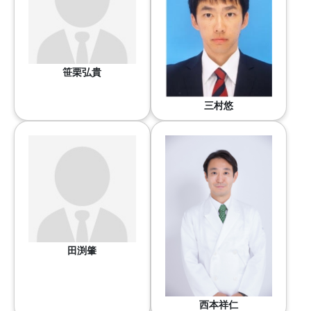
笹栗弘貴
三村悠
田渕肇
西本祥仁