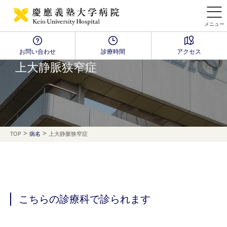
メニュー
お問い合わせ
診療時間
アクセス
Disease Name Search
上大静脈狭窄症
>
>
TOP
病名
上大静脈狭窄症
こちらの診療科で診られます