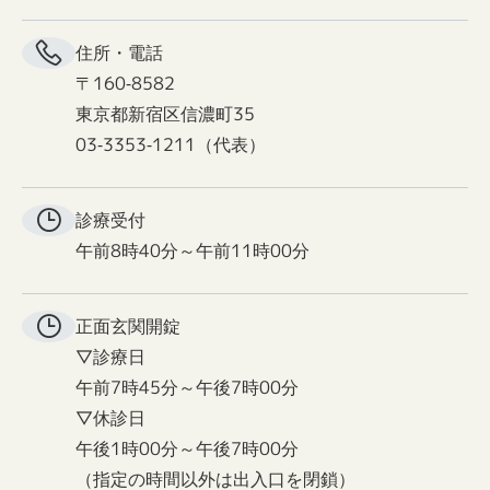
住所・電話
〒160-8582
東京都新宿区信濃町35
03-3353-1211（代表）
診療受付
午前8時40分～午前11時00分
正面玄関
開錠
▽診療日
午前7時45分～午後7時00分
▽休診日
午後1時00分～午後7時00分
（指定の時間以外は出入口を閉鎖）