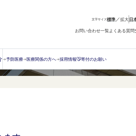
／
標準
拡大
日
文字サイズ
お問い合わせ一覧
よくある質問
介
予防医療
医療関係の方へ
採用情報
寄付のお願い