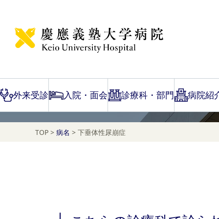
Disease Name Search
下垂体性尿崩症
外来受診
入院・面会
診療科・部門
病院紹
TOP
>
病名
>
下垂体性尿崩症