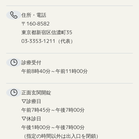
住所・電話
〒160-8582
東京都新宿区信濃町35
03-3353-1211（代表）
診療受付
午前8時40分～午前11時00分
正面玄関
開錠
▽診療日
午前7時45分～午後7時00分
▽休診日
午後1時00分～午後7時00分
（指定の時間以外は出入口を閉鎖）