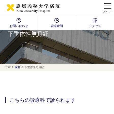
メニュー
お問い合わせ
診療時間
アクセス
Disease Name Search
下垂体性無月経
>
>
TOP
病名
下垂体性無月経
こちらの診療科で診られます