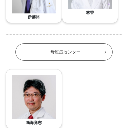
林香
伊藤裕
母斑症センター
鳴海覚志