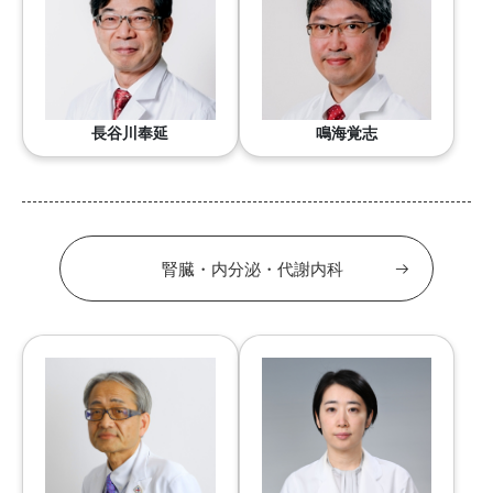
長谷川奉延
鳴海覚志
腎臓・内分泌・代謝内科