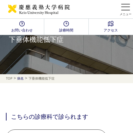
メニュー
お問い合わせ
診療時間
アクセス
Disease Name Search
下垂体機能低下症
>
>
TOP
病名
下垂体機能低下症
こちらの診療科で診られます