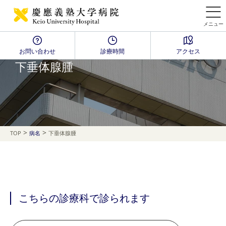
メニュー
お問い合わせ
診療時間
アクセス
Disease Name Search
下垂体腺腫
>
>
TOP
病名
下垂体腺腫
こちらの診療科で診られます