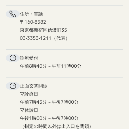
住所・電話
〒160-8582
東京都新宿区信濃町35
03-3353-1211（代表）
診療受付
午前8時40分～午前11時00分
正面玄関
開錠
▽診療日
午前7時45分～午後7時00分
▽休診日
午後1時00分～午後7時00分
（指定の時間以外は出入口を閉鎖）