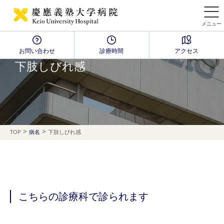
メニュー
お問い合わせ
診療時間
アクセス
Disease Name Search
下肢しびれ感
>
>
TOP
病名
下肢しびれ感
こちらの診療科で診られます