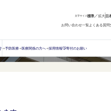
／
標準
拡大
日
文字サイズ
お問い合わせ一覧
よくある質問
介
予防医療
医療関係の方へ
採用情報
寄付のお願い