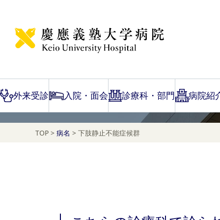
Disease Name Search
下肢静止不能症候群
外来受診
入院・面会
診療科・部門
病院紹
TOP
>
病名
>
下肢静止不能症候群