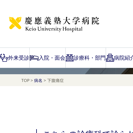
Disease Name Search
下腹痛症
外来受診
入院・面会
診療科・部門
病院紹
TOP
>
病名
>
下腹痛症