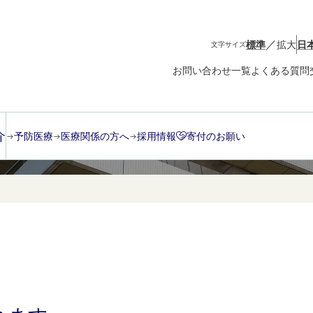
／
標準
拡大
日
文字サイズ
お問い合わせ一覧
よくある質問
介
予防医療
医療関係の方へ
採用情報
寄付のお願い