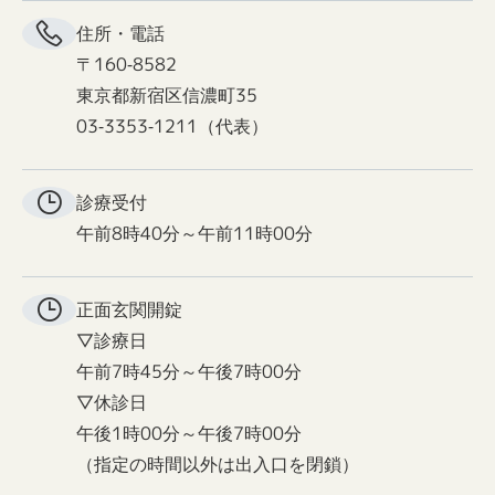
住所・電話
〒160-8582
東京都新宿区信濃町35
03-3353-1211（代表）
診療受付
午前8時40分～午前11時00分
正面玄関
開錠
▽診療日
午前7時45分～午後7時00分
▽休診日
午後1時00分～午後7時00分
（指定の時間以外は出入口を閉鎖）