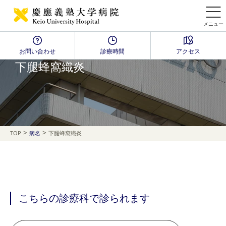
メニュー
お問い合わせ
診療時間
アクセス
Disease Name Search
下腿蜂窩織炎
>
>
TOP
病名
下腿蜂窩織炎
こちらの診療科で診られます