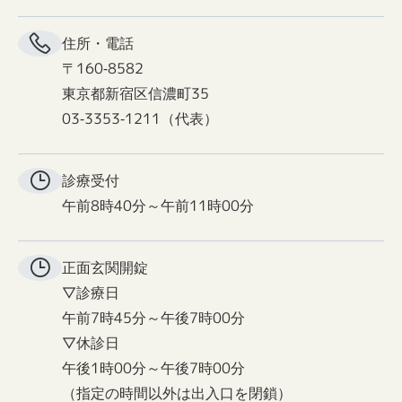
住所・電話
〒160-8582
東京都新宿区信濃町35
03-3353-1211（代表）
診療受付
午前8時40分～午前11時00分
正面玄関
開錠
▽診療日
午前7時45分～午後7時00分
▽休診日
午後1時00分～午後7時00分
（指定の時間以外は出入口を閉鎖）