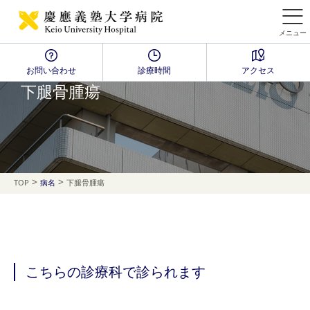
メニュー
お問い合わせ
診療時間
アクセス
Disease Name Search
下腿骨腫瘍
>
>
TOP
病名
下腿骨腫瘍
こちらの診療科で診られます