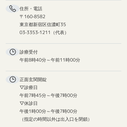
住所・電話
〒160-8582
東京都新宿区信濃町35
03-3353-1211（代表）
診療受付
午前8時40分～午前11時00分
正面玄関
開錠
▽診療日
午前7時45分～午後7時00分
▽休診日
午後1時00分～午後7時00分
（指定の時間以外は出入口を閉鎖）