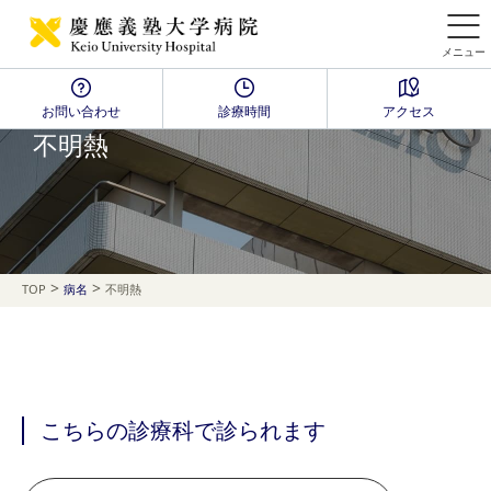
メニュー
お問い合わせ
診療時間
アクセス
Disease Name Search
不明熱
>
>
TOP
病名
不明熱
こちらの診療科で診られます