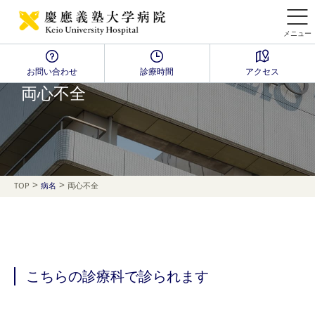
メニュー
お問い合わせ
診療時間
アクセス
Disease Name Search
両心不全
>
>
TOP
病名
両心不全
こちらの診療科で診られます