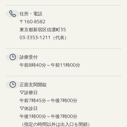
住所・電話
〒160-8582
東京都新宿区信濃町35
03-3353-1211（代表）
診療受付
午前8時40分～午前11時00分
正面玄関
開錠
▽診療日
午前7時45分～午後7時00分
▽休診日
午後1時00分～午後7時00分
（指定の時間以外は出入口を閉鎖）