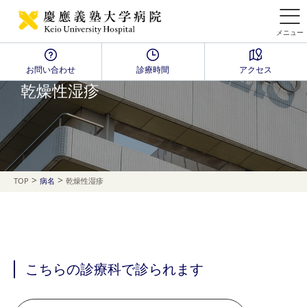
メニュー
お問い合わせ
診療時間
アクセス
Disease Name Search
乾燥性湿疹
>
>
TOP
病名
乾燥性湿疹
こちらの診療科で診られます