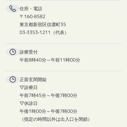
住所・電話
〒160-8582
東京都新宿区信濃町35
03-3353-1211（代表）
診療受付
午前8時40分～午前11時00分
正面玄関
開錠
▽診療日
午前7時45分～午後7時00分
▽休診日
午後1時00分～午後7時00分
（指定の時間以外は出入口を閉鎖）