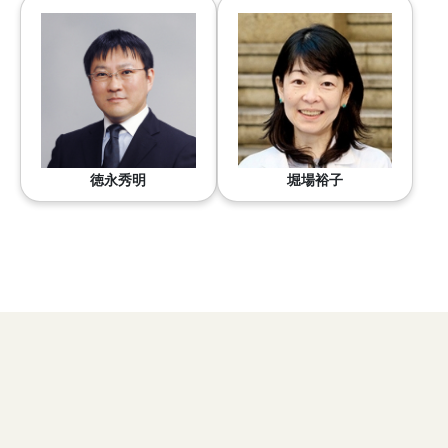
徳永秀明
堀場裕子