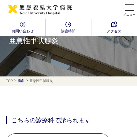
メニュー
お問い合わせ
診療時間
アクセス
Disease Name Search
亜急性甲状腺炎
>
>
TOP
病名
亜急性甲状腺炎
こちらの診療科で診られます