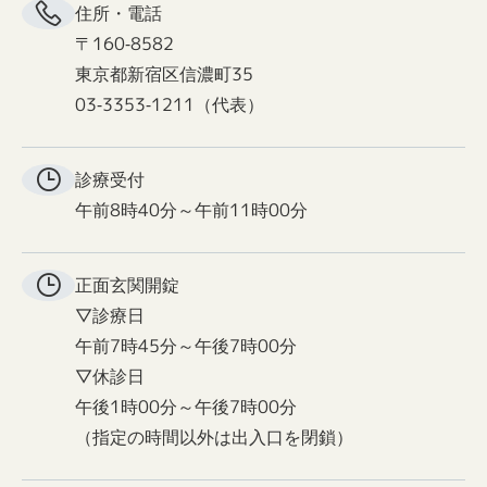
住所・電話
〒160-8582
東京都新宿区信濃町35
03-3353-1211（代表）
診療受付
午前8時40分～午前11時00分
正面玄関
開錠
▽診療日
午前7時45分～午後7時00分
▽休診日
午後1時00分～午後7時00分
（指定の時間以外は出入口を閉鎖）