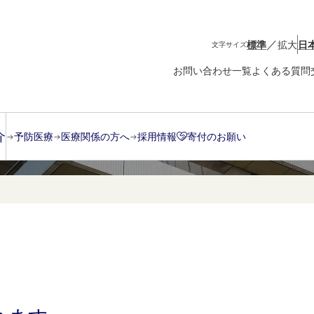
／
標準
拡大
日
文字サイズ
お問い合わせ一覧
よくある質問
介
予防医療
医療関係の方へ
採用情報
寄付のお願い