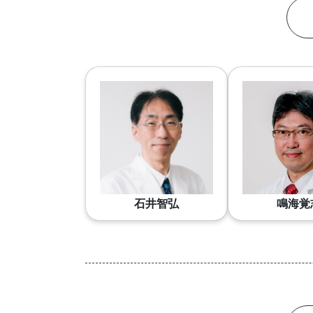
石井智弘
鳴海覚