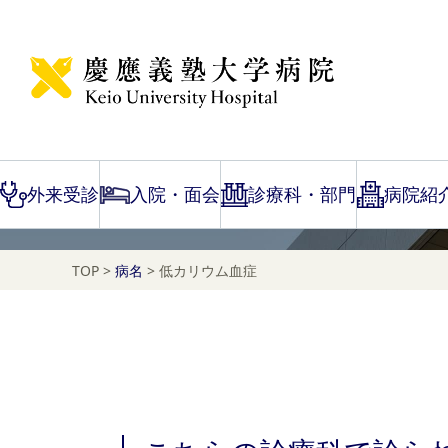
Disease Name Search
低カリウム血症
外来受診
入院・面会
診療科・部門
病院紹
TOP
>
病名
>
低カリウム血症