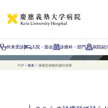
Disease Name Search
便秘型過敏性腸症候群
外来受診
入院・面会
診療科・部門
病院紹
TOP
>
病名
>
便秘型過敏性腸症候群