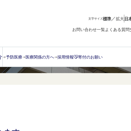
／
標準
拡大
日
文字サイズ
お問い合わせ一覧
よくある質問
介
予防医療
医療関係の方へ
採用情報
寄付のお願い