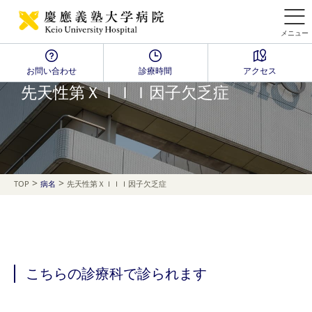
メニュー
お問い合わせ
診療時間
アクセス
Disease Name Search
先天性第ＸＩＩＩ因子欠乏症
>
>
TOP
病名
先天性第ＸＩＩＩ因子欠乏症
こちらの診療科で診られます