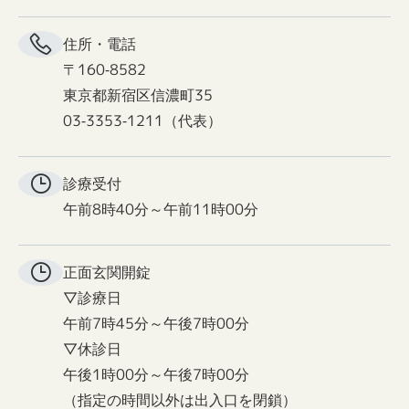
住所・電話
〒160-8582
東京都新宿区信濃町35
03-3353-1211（代表）
診療受付
午前8時40分～午前11時00分
正面玄関
開錠
▽診療日
午前7時45分～午後7時00分
▽休診日
午後1時00分～午後7時00分
（指定の時間以外は出入口を閉鎖）