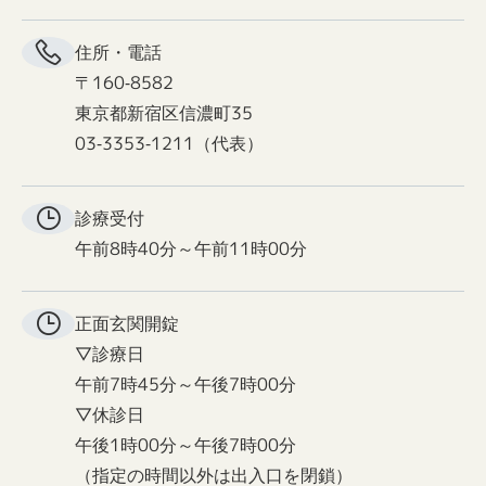
住所・電話
〒160-8582
東京都新宿区信濃町35
03-3353-1211（代表）
診療受付
午前8時40分～午前11時00分
正面玄関
開錠
▽診療日
午前7時45分～午後7時00分
▽休診日
午後1時00分～午後7時00分
（指定の時間以外は出入口を閉鎖）