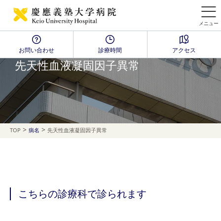
メニュー
お問い合わせ
診療時間
アクセス
Disease Name Search
先天性血液凝固因子異常
>
>
TOP
病名
先天性血液凝固因子異常
こちらの診療科で診られます