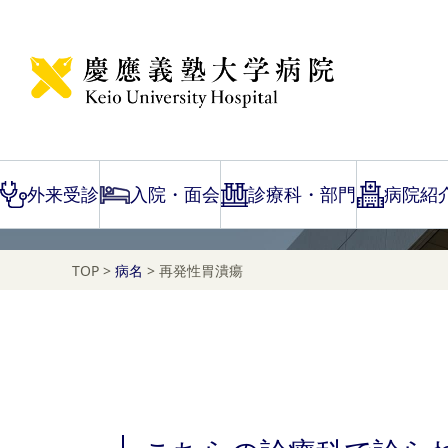
Disease Name Search
再発性胃潰瘍
外来受診
入院・面会
診療科・部門
病院紹
TOP
>
病名
>
再発性胃潰瘍