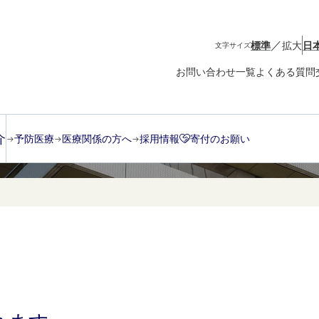
／
標準
拡大
日
文字サイズ
お問い合わせ一覧
よくある質問
介
予防医療
医療関係の方へ
採用情報
寄付のお願い