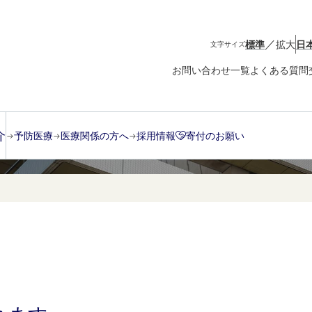
／
標準
拡大
日
文字サイズ
お問い合わせ一覧
よくある質問
再狭窄
介
予防医療
医療関係の方へ
採用情報
寄付のお願い