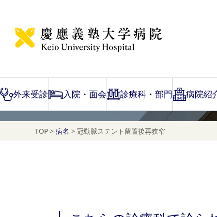
Disease Name Search
冠動脈ステント留置後
外来受診
入院・面会
診療科・部門
病院紹
TOP
>
病名
>
冠動脈ステント留置後再狭窄