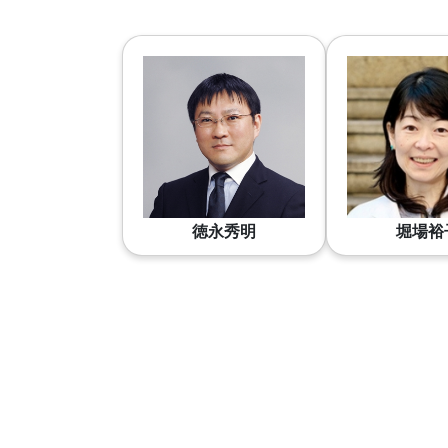
徳永秀明
堀場裕