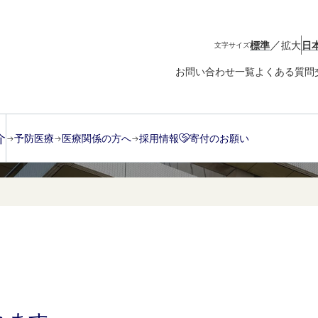
／
標準
拡大
日
文字サイズ
お問い合わせ一覧
よくある質問
介
予防医療
医療関係の方へ
採用情報
寄付のお願い