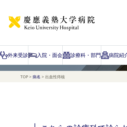
Disease Name Search
出血性痔核
外来受診
入院・面会
診療科・部門
病院紹
TOP
>
病名
>
出血性痔核