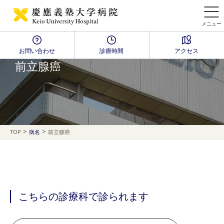
メニュー
お問い合わせ
診療時間
アクセス
Disease Name Search
前立腺癌
>
>
TOP
病名
前立腺癌
こちらの診療科で診られます