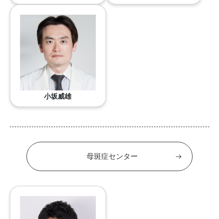
小坂威雄
母斑症センター