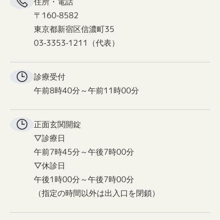
住所・電話
〒160-8582
東京都新宿区信濃町35
03-3353-1211（代表）
診療受付
午前8時40分～午前11時00分
正面玄関
開錠
▽診療日
午前7時45分～午後7時00分
▽休診日
午後1時00分～午後7時00分
（指定の時間以外は出入口を閉鎖）