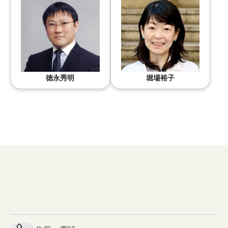
徳永秀明
堀場裕子