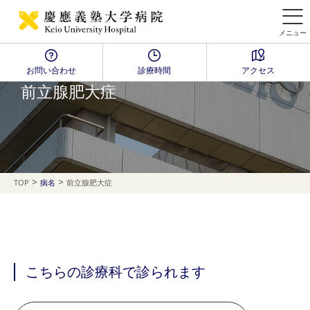
メニュー
お問い合わせ
診療時間
アクセス
Disease Name Search
前立腺肥大症
>
>
TOP
病名
前立腺肥大症
こちらの診療科で診られます