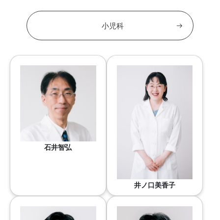
小児科
石井智弘
井ノ口美香子