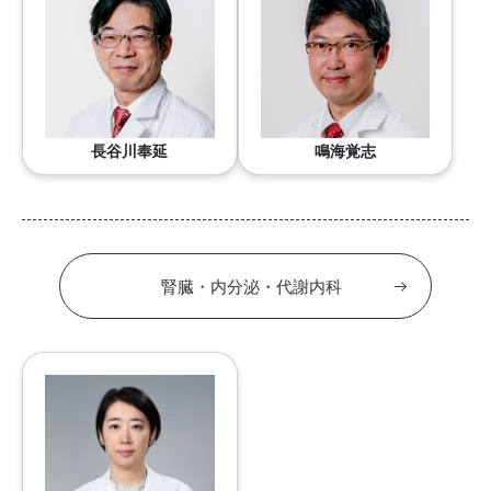
長谷川奉延
鳴海覚志
腎臓・内分泌・代謝内科