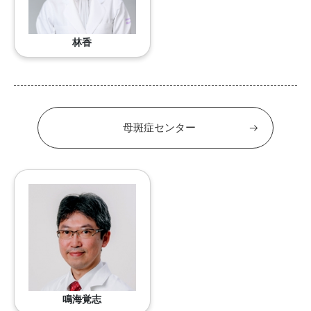
林香
母斑症センター
鳴海覚志