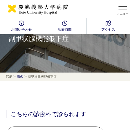
メニュー
お問い合わせ
診療時間
アクセス
Disease Name Search
副甲状腺機能低下症
>
>
TOP
病名
副甲状腺機能低下症
こちらの診療科で診られます