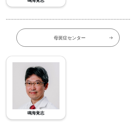
鳴海覚志
母斑症センター
鳴海覚志