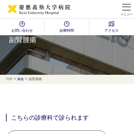
メニュー
お問い合わせ
診療時間
アクセス
Disease Name Search
副腎腫瘍
>
>
TOP
病名
副腎腫瘍
こちらの診療科で診られます