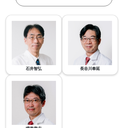
石井智弘
長谷川奉延